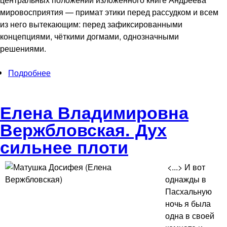
мировосприятия — примат этики перед рассудком и всем
из него вытекающим: перед зафиксированными
концепциями, чёткими догмами, однозначными
решениями.
Подробнее
о Комплексный интегративный подход к
осмыслению мифа «Розы Мира» Даниила
Андреева
Елена Владимировна
Вержбловская. Дух
сильнее плоти
<...> И вот
однажды в
Пасхальную
ночь я была
одна в своей