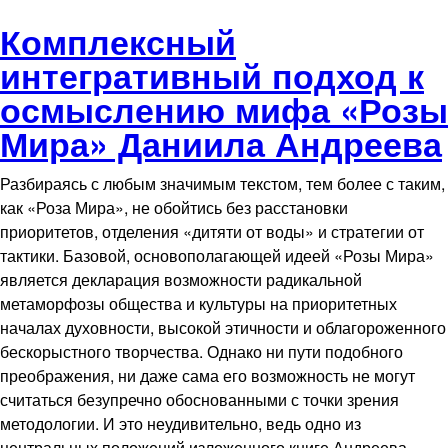
Перейти к основному содержанию
Роза мира
Комплексный
(Аримойя.info)
интегративный подход к
осмыслению мифа «Розы
Мира» Даниила Андреева
Разбираясь с любым значимым текстом, тем более с таким,
как «Роза Мира», не обойтись без расстановки
приоритетов, отделения «дитяти от воды» и стратегии от
тактики. Базовой, основополагающей идеей «Розы Мира»
является декларация возможности радикальной
метаморфозы общества и культуры на приоритетных
началах духовности, высокой этичности и облагороженного
бескорыстного творчества. Однако ни пути подобного
преображения, ни даже сама его возможность не могут
считаться безупречно обоснованными с точки зрения
методологии. И это неудивительно, ведь одно из
центральных положений изложенного книге Андреева