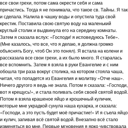
все свои грехи, потом сама окрести себя и сама
причастись. Тогда я не понимала, что такое св. Тайны. Я так
и сделала. Налила в чашку воды и опустила туда свой
крестик. Поставила свою святую воду на маленький
круглый столик и выдвинула его на середину комнаты.
Затем я сказала вслух: «Господи! я исповедуюсь Тебе».
(Мне казалось, что все, что я делаю, я должна громко
объяснять Богу, чтоб Он это понял). Я встала на колени и
рассказала все свои грехи, а их было много. Я старалась
все вспомнить. Затем я взяла в руки Евангелие и с ним
обошла три раза вокруг столика, на котором стояла чаша,
читая, что попадется из Евангелия и молитву «Отче наш».
Ничего другого я ведь не знала. Потом я сказала: «Господи,
вот я крещусь!», и стала поливать себя своей святой водой.
Потом я взяла крашеное яйцо и крошечный куличик,
которые мне украдкой сунула наша кухарка, и сказала:
«Господи, а это пусть будет моё причастие!» И я съела яйцо
и кулич, запивая всё святой водой. Внезапно всё стало
изменяться во мне. Первые мгновения я ярко чувствовала